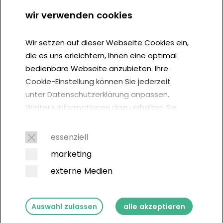
AGB
wir verwenden cookies
Cookie Einstellung
Wir setzen auf dieser Webseite Cookies ein,
die es uns erleichtern, Ihnen eine optimal
bedienbare Webseite anzubieten. Ihre
Cookie-Einstellung können Sie jederzeit
unter Datenschutzerklärung anpassen.
Weitere Informationen dazu erhalten Sie
hier. Der Europäische Gerichtshof (EuGH)
inspired by nature
empfiehlt in einem Urteil vom 1. Oktober
essenziell
2019, von jedem Webseitenbesucher
marketing
Cookie-Einwilligungen einzuholen:
externe Medien
Auswahl zulassen
alle akzeptieren
Copyright © 2026