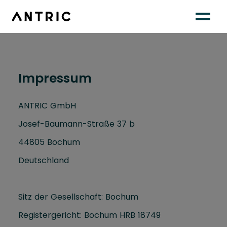
Impressum
ANTRIC GmbH
Josef-Baumann-Straße 37 b
44805 Bochum
Deutschland
Sitz der Gesellschaft: Bochum
Registergericht: Bochum HRB 18749